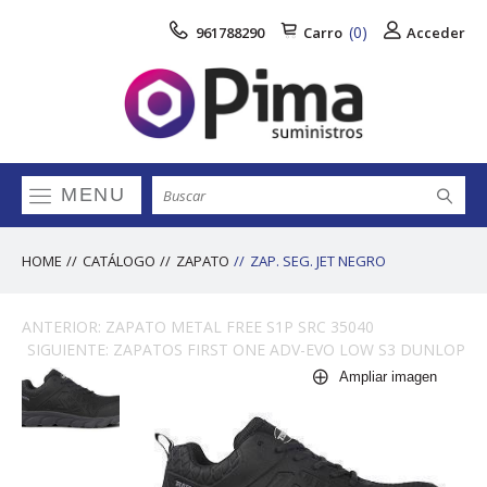
(0)
961788290
Carro
Acceder
MENU
HOME
CATÁLOGO
ZAPATO
ZAP. SEG. JET NEGRO
ANTERIOR: ZAPATO METAL FREE S1P SRC 35040
SIGUIENTE: ZAPATOS FIRST ONE ADV-EVO LOW S3 DUNLOP