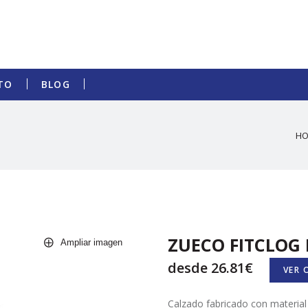
TO
BLOG
H
ZUECO FITCLOG 
desde 26.81€
VER 
Calzado fabricado con material E